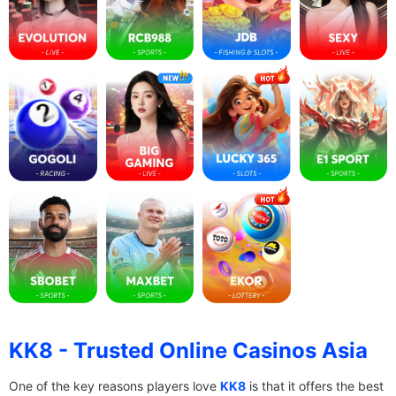
KK8 - Trusted Online Casinos Asia
One of the key reasons players love
KK8
is that it offers the best