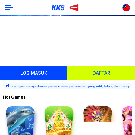
LOG MASUK
DAFTAR
ga dengan menyediakan persekitaran permainan yang adil, telus, dan menyeronokkan
Hot Games