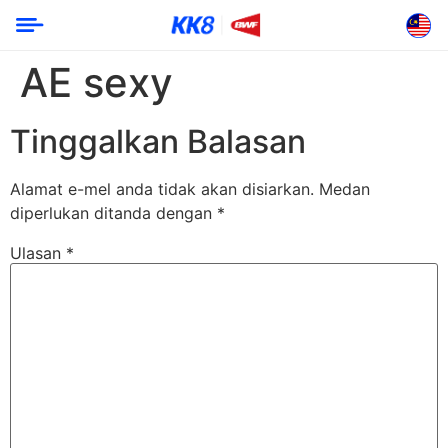
AE sexy
Tinggalkan Balasan
Alamat e-mel anda tidak akan disiarkan.
Medan
diperlukan ditanda dengan
*
Ulasan
*