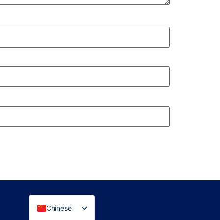
Chinese