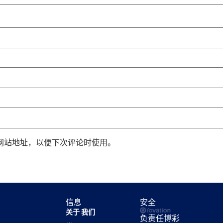
网站地址，以便下次评论时使用。
信息
安全
关于 我们
负责任博彩