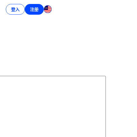
登入
注册