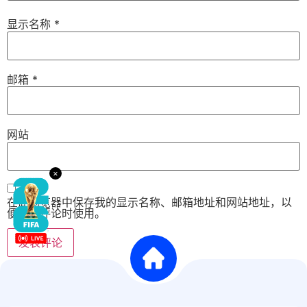
显示名称
*
邮箱
*
网站
×
在此浏览器中保存我的显示名称、邮箱地址和网站地址，以
便下次评论时使用。